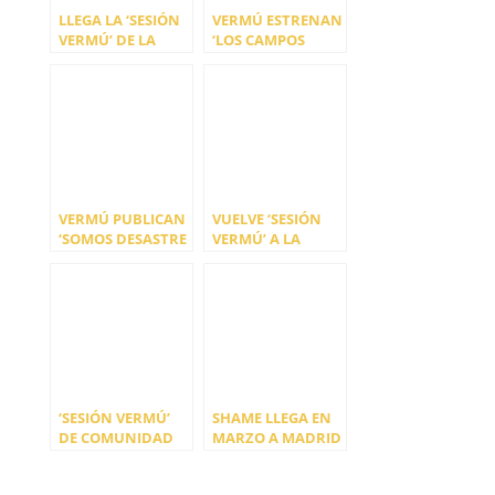
LLEGA LA ‘SESIÓN
VERMÚ ESTRENAN
VERMÚ’ DE LA
‘LOS CAMPOS
COMUNIDAD DE
AMARILLOS’
MADRID
VERMÚ PUBLICAN
VUELVE ‘SESIÓN
‘SOMOS DESASTRE
VERMÚ’ A LA
(QUE TE DEN)’
COMUNIDAD DE
MADRID
‘SESIÓN VERMÚ’
SHAME LLEGA EN
DE COMUNIDAD
MARZO A MADRID
DE MADRID
Y BARCELONA
PROGRAMACIÓN