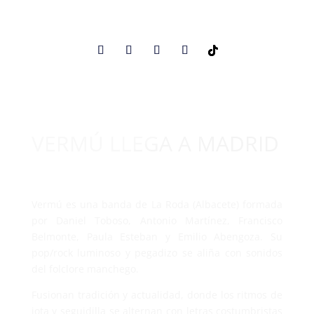
VERMÚ LLEGA A MADRID
Vermú es una banda de La Roda (Albacete) formada
por Daniel Toboso, Antonio Martínez, Francisco
Belmonte, Paula Esteban y Emilio Abengoza. Su
pop/rock luminoso y pegadizo se aliña con sonidos
del folclore manchego.
Fusionan tradición y actualidad, donde los ritmos de
jota y seguidilla se alternan con letras costumbristas