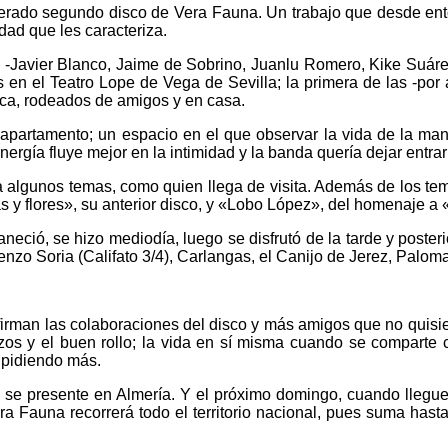
perado segundo disco de Vera Fauna. Un trabajo que desde ent
idad que les caracteriza.
, -Javier Blanco, Jaime de Sobrino, Juanlu Romero, Kike Suáre
s en el Teatro Lope de Vega de Sevilla; la primera de las -por a
ica, rodeados de amigos y en casa.
apartamento; un espacio en el que observar la vida de la ma
ergía fluye mejor en la intimidad y la banda quería dejar entra
algunos temas, como quien llega de visita. Además de los tema
s y flores», su anterior disco, y «Lobo López», del homenaje a
neció, se hizo mediodía, luego se disfrutó de la tarde y poste
renzo Soria (Califato 3/4), Carlangas, el Canijo de Jerez, Pa
que firman las colaboraciones del disco y más amigos que no qui
azos y el buen rollo; la vida en sí misma cuando se comparte
, pidiendo más.
 se presente en Almería. Y el próximo domingo, cuando llegue
era Fauna recorrerá todo el territorio nacional, pues suma has