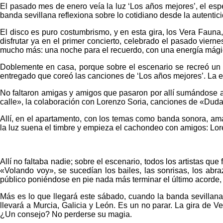
El pasado mes de enero veía la luz ‘Los años mejores’, el es
banda sevillana reflexiona sobre lo cotidiano desde la autentic
El disco es puro costumbrismo, y en esta gira, los Vera Fauna
disfrutar ya en el primer concierto, celebrado el pasado vierne
mucho más: una noche para el recuerdo, con una energía mág
Doblemente en casa, porque sobre el escenario se recreó un 
entregado que coreó las canciones de ‘Los años mejores’. La en
No faltaron amigas y amigos que pasaron por allí sumándose a 
calle», la colaboración con Lorenzo Soria, canciones de «Duda
Allí, en el apartamento, con los temas como banda sonora, ama
la luz suena el timbre y empieza el cachondeo con amigos: Lo
Allí no faltaba nadie; sobre el escenario, todos los artistas 
«Volando voy», se sucedían los bailes, las sonrisas, los abr
público poniéndose en pie nada más terminar el último acorde
Más es lo que llegará este sábado, cuando la banda sevillana
llevará a Murcia, Galicia y León. Es un no parar. La gira de V
¿Un consejo? No perderse su magia.