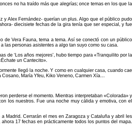
onces no ha traído más que alegrías; once temas en los que la
z y Alex Fernández- querían un plus. Algo que el público pudo
hora- diecisiete fechas de la gira tenía que ser especial, y fue
no de Vera Fauna, tema a tema. Así se conectó con un público
r a las personas asistentes a algo tan suyo como su casa.
s de ‘Los años mejores’, hubo tiempo para «Tranquilito por la
 «Échate un Cantecito».
riormente llegó la noche. Y como en cualquier casa, cuando cae
loma Cosano, María Yfeu, Kiko Veneno, Carmen Xía…
sieron perderse el momento. Mientras interpretaban «Colorada» y
 con los nuestros. Fue una noche muy cálida y emotiva, con el
 a Madrid. Cerrarán el mes en Zaragoza y Cataluña y abril les
ta ahora 17 fechas en prácticamente todos los puntos del mapa.