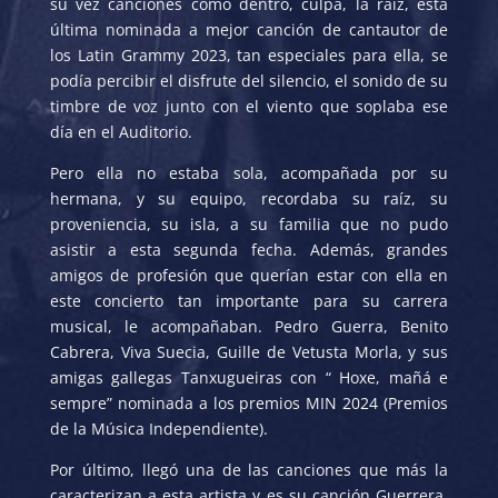
su vez canciones como dentro, culpa, la raíz, esta
última nominada a mejor canción de cantautor de
los Latin Grammy 2023, tan especiales para ella, se
podía percibir el disfrute del silencio, el sonido de su
timbre de voz junto con el viento que soplaba ese
día en el Auditorio.
Pero ella no estaba sola, acompañada por su
hermana, y su equipo, recordaba su raíz, su
proveniencia, su isla, a su familia que no pudo
asistir a esta segunda fecha. Además, grandes
amigos de profesión que querían estar con ella en
este concierto tan importante para su carrera
musical, le acompañaban. Pedro Guerra, Benito
Cabrera, Viva Suecia, Guille de Vetusta Morla, y sus
amigas gallegas Tanxugueiras con “ Hoxe, mañá e
sempre” nominada a los premios MIN 2024 (Premios
de la Música Independiente).
Por último, llegó una de las canciones que más la
caracterizan a esta artista y es su canción Guerrera,