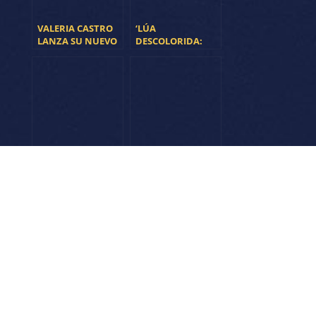
VALERIA CASTRO
‘LÚA
LANZA SU NUEVO
DESCOLORIDA:
DISCO
TRIBUTO A
ROSALÍA DE
CASTRO’
NAKED FAMILY
«COLECTIVO
ECHAN EL CIERRE
PANAMERA»
A LA DÉCIMA
ANUNCIAN
EDICIÓN DE
PRIMERAS FECHAS
SOUND ISIDRO
2024