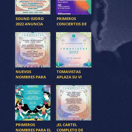
SOUND ISIDRO
PRIMEROS
2022 ANUNCIA
CONCIERTOS DE
PRIMEROS
TOMAVISTAS
NOMBRES
EXTRA 2022
NUEVOS
TOMAVISTAS
NOMBRES PARA
APLAZA SU VI
TOMAVISTAS 2022
EDICIÓN A 2022
PRIMEROS
¡EL CARTEL
NOMBRES PARA EL
COMPLETO DE