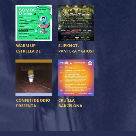
POSIDONIA
ELEGANT
WEAPONS ENTRE
LAS NOVEDADES
DEL CARTEL DE
RESURRECTION
FEST ESTRELLA
GALICIA 2023
WARM UP
SLIPKNOT,
ESTRELLA DE
PANTERA Y GHOST
LEVANTE
SERÁN LOS
PRESENTA LA
CABEZAS DE
PROGRAMACIÓN
CARTEL DE
PARALELA
RESURRECTION
GRATUITA DE
FEST ESTRELLA
SOMOS MURCIA
GALICIA 2023
CONFETI DE ODIO
CRUÏLLA
PRESENTA
BARCELONA
‘ESTRELLA’
PRESENTA EL
GRUESO DE SU
PROGRAMACIÓN
PARA SU PRÓXIMA
EDICIÓN