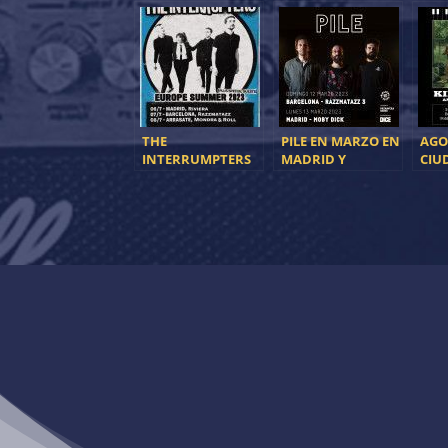
THE
PILE EN MARZO EN
AGO
INTERRUMPTERS
MADRID Y
CIU
ACTUARÁN EN
BARCELONA
GIZ
MADRID Y
LIZ
BARCELONA EN
EN 
JULIO
MAD