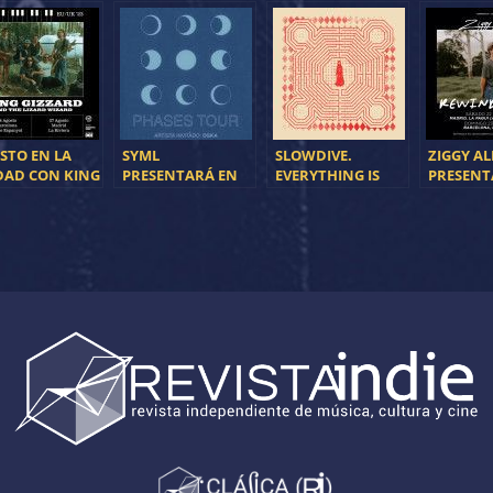
STO EN LA
SYML
SLOWDIVE.
ZIGGY A
DAD CON KING
PRESENTARÁ EN
EVERYTHING IS
PRESENT
ZARD & THE
DIRECTO “THE DAY
ALIVE
NUEVO D
ARD WIZARD
MY FATHER DIED”
MADRID 
BARCELONA Y
EN MADRID Y
BARCEL
RID
BARCELONA