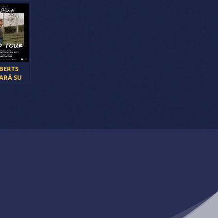
LBERTS
ARÁ SU
ISCO EN
Y
ONA