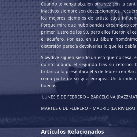
Cuando te venga alguien otra vez con la can
inactivos siempre son decepcionantes, recuér
los mejores ejemplos de artista cuya influenc
Porque mira que hubo bandas dream-pop conte
primer lustro de los 90, pero ellos fueron el c
el acuífero. Por eso, en su álbum homónimo
distorsión parecía devolverles lo que les debía
Slowdive siguen siendo un eco que no cesa, es
quinto álbum, el segundo tras su retorno. D
británica lo presentará el 5 de febrero en Barc
como parte de su gira europea. Un brindis c
buenas.
LUNES 5 DE FEBRERO – BARCELONA (RAZZMAT
MARTES 6 DE FEBRERO – MADRID (LA RIVIERA)
Artículos Relacionados