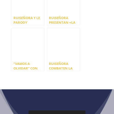
RUISEÑORA Y LE
RUISEÑORA
PARODY
PRESENTAN «LA
PUBLICAN UN
JARA» SU NUEVO
DOBLE EN FORMA
DISCO
DE SPLIT
“VAMOS A
RUISEÑORA
OLVIDAR” CON
COMBATEN LA
SOLEÁ MORENTE Y
TRAMPA DE LA
LA CASA AZUL
NOSTALGIA EN SU
NUEVO SINGLE