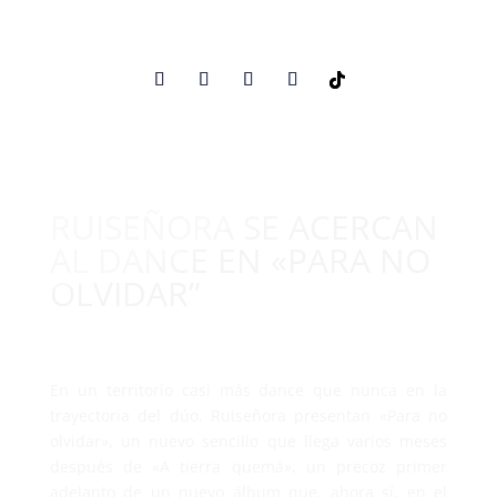
RUISEÑORA SE ACERCAN
AL DANCE EN «PARA NO
OLVIDAR”
En un territorio casi más dance que nunca en la
trayectoria del dúo, Ruiseñora presentan «Para no
olvidar», un nuevo sencillo que llega varios meses
después de «A tierra quemá», un precoz primer
adelanto de un nuevo álbum que, ahora sí, en el