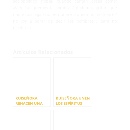
sociopolítico global, cuando cantan cosas como:
«Ven, busquemos la sombra / podemos gritar, que
nadie nos oiga / no perdonaré a quien no me honre /
no voy a parar de decir los nombres / para no
olvidar…».
Artículos Relacionados
RUISEÑORA
RUISEÑORA UNEN
REHACEN UNA
LOS ESPÍRITUS
JOTA EXTREMEÑA
SONOROS DE
EXTREMADURA Y
CANARIAS