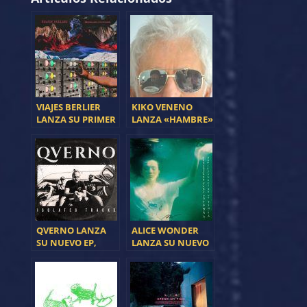
VIAJES BERLIER
KIKO VENENO
LANZA SU PRIMER
LANZA «HAMBRE»
EP
SU NUEVO SINGLE
QVERNO LANZA
ALICE WONDER
SU NUEVO EP,
LANZA SU NUEVO
‘ISOLATED
ÁLBUM
TRACKS’