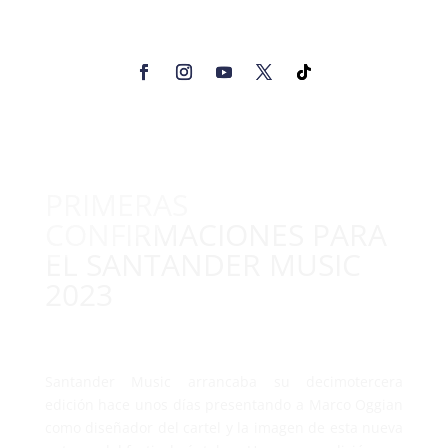
PRIMERAS
CONFIRMACIONES PARA
EL SANTANDER MUSIC
2023
Santander Music arrancaba su decimotercera
edición hace unos días presentando a Marco Oggian
como diseñador del cartel y la imagen de esta nueva