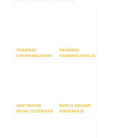
Artículos Relacionados
PRIMERAS
PRIMEROS
CONFIRMACIONES
NOMBRES PARA EL
DEL BBK BILBAO
SANTANDER
MUSIC LEGENDS
MUSIC FESTIVAL
FEST 2023
2022
SANTANDER
MARCO OGGIAN
MUSIC CELEBRARÁ
DISEÑARÁ EL
SU DUODÉCIMA
CARTEL DE LA
EDICIÓN DEL 4 AL 6
DECIMOTERCERA
DE AGOSTO DE
EDICIÓN DE
2022
SANTANDER