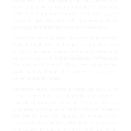
desde 1993 sin interrupción, han sido reconocidos
como la Medalla de Oro de la Ciudad de Sevilla en
2020. Diez álbumes de estudio, incontables y giras
donde El Ingeniero, Zatu o el Niño Güey conectan
con su público cada vez que suben al escenario.
Santander Music también presenta el irreverente
show de Ladilla Rusa. El dúo que se autodefine como
«orgullo charnego» creador de hits como «Macaulay
Culkin» o «KITT y los coches del pasado, formado por
Tania Lozano y Víctor F. Clares. Los catalanes han
publicado dos álbumes de estudio y será su primera
vez en Santander Music.
Santander Music inaugura su cartel con un 50% de
artistas femeninas. Un compromiso que asume el
festival, apoyando la creación femenina con su
propuesta artística. El encuentro musical cántabro
por excelencia no sólo apuesta por la música, sino
que se relaciona con otras disciplinas de la creación
como el arte, las danza, literatura o cine, que se dan