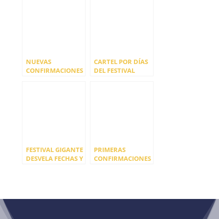
CONFIRMACIONES
PARTY 2024
NUEVAS
CARTEL POR DÍAS
CONFIRMACIONES
DEL FESTIVAL
PARA EBROVISIÓN
GIGANTE 2023
2024
FESTIVAL GIGANTE
PRIMERAS
DESVELA FECHAS Y
CONFIRMACIONES
UBICACIÓN DE SU
DE ARF 24
DÉCIMO
ANIVERSARIO