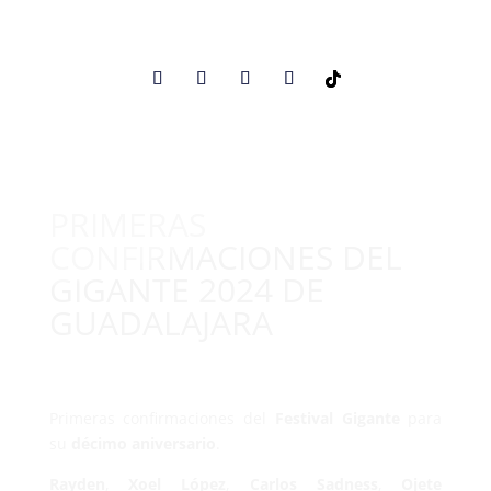
PRIMERAS
CONFIRMACIONES DEL
GIGANTE 2024 DE
GUADALAJARA
Primeras confirmaciones del
Festival Gigante
para
su
décimo aniversario
.
Rayden
,
Xoel López
,
Carlos Sadness
,
Ojete