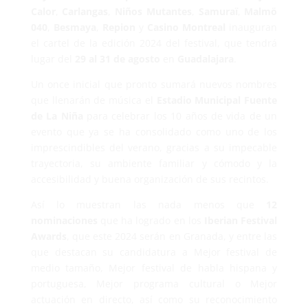
Calor
,
Carlangas
,
Niños Mutantes
,
Samuraï
,
Malmö
040
,
Besmaya
,
Repion
y
Casino Montreal
inauguran
el cartel de la edición 2024 del festival, que tendrá
lugar del
29 al 31 de agosto
en
Guadalajara
.
Un once inicial que pronto sumará nuevos nombres
que llenarán de música el
Estadio Municipal Fuente
de La Niña
para celebrar los 10 años de vida de un
evento que ya se ha consolidado como uno de los
imprescindibles del verano, gracias a su impecable
trayectoria, su ambiente familiar y cómodo y la
accesibilidad y buena organización de sus recintos.
Así lo muestran las nada menos que
12
nominaciones
que ha logrado en los
Iberian Festival
Awards
, que este 2024 serán en Granada, y entre las
que destacan su candidatura a Mejor festival de
medio tamaño, Mejor festival de habla hispana y
portuguesa, Mejor programa cultural o Mejor
actuación en directo, así como su reconocimiento