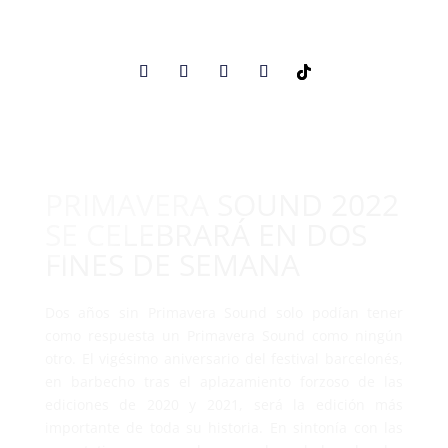
PRIMAVERA SOUND 2022
SE CELEBRARÁ EN DOS
FINES DE SEMANA
Dos años sin Primavera Sound solo podían tener
como respuesta un Primavera Sound como ningún
otro. El vigésimo aniversario del festival barcelonés,
en barbecho tras el aplazamiento forzoso de las
ediciones de 2020 y 2021, será la edición más
importante de toda su historia. En sintonía con las