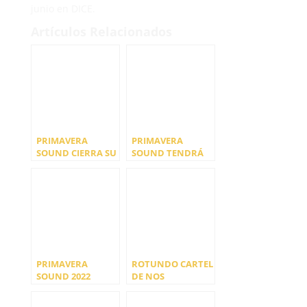
junio en DICE.
Artículos Relacionados
PRIMAVERA
PRIMAVERA
SOUND CIERRA SU
SOUND TENDRÁ
SEMANA DE VIAJE
DOBLE EN 2023:
POR EL MUNDO
BARCELONA Y
SUMANDO
MADRID
NUEVOS
NOMBRES A SU
EDICIÓN DE
BARCELONA –
SANT ADRIÀ
PRIMAVERA
ROTUNDO CARTEL
SOUND 2022
DE NOS
PRESENTA EL
PRIMAVERA
MEJOR CARTEL DE
SOUND PORTO