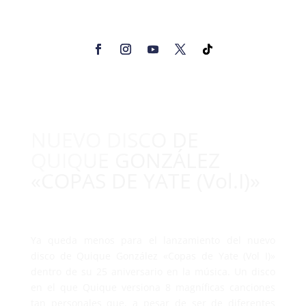
NUEVO DISCO DE
QUIQUE GONZÁLEZ
«COPAS DE YATE (Vol.I)»
Ya queda menos para el lanzamiento del nuevo
disco de Quique González «Copas de Yate (Vol I)»
dentro de su 25 aniversario en la música. Un disco
en el que Quique versiona 8 magníficas canciones
tan personales que, a pesar de ser de diferentes