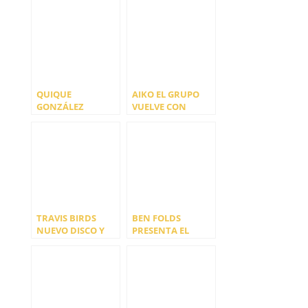
QUIQUE
AIKO EL GRUPO
GONZÁLEZ
VUELVE CON
PRESENTA GIRA
NUEVO DISCO
25º ANIVERSARIO
TRAVIS BIRDS
BEN FOLDS
NUEVO DISCO Y
PRESENTA EL
GIRA
PRIMER SINGLE DE
SU NUEVO DISCO