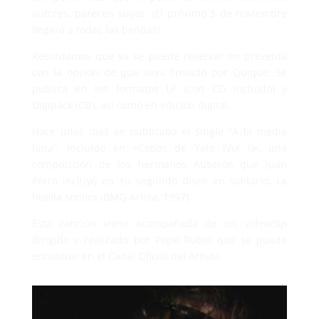
autores, parecen suyas. ¡El próximo 3 de noviembre
llegará a todas las tiendas!
Recordamos que ya se puede reservar en preventa
con la opción de que vaya firmado por Quique: Se
publica en los formatos LP (con CD incluido) y
Digipack (CD), así como en edición digital.
Hace unos días se publicaba el single “A la media
luna”, incluído en «Copas de Yate (Vol I)», una
composición de los hermanos Auserón que Juan
Perro incluyó en su segundo disco en solitario, La
huella sonora (BMG-Ariola, 1997).
Esta canción viene acompañada de un videoclip
dirigido y realizado por Pepe Rubio que se puede
encontrar en el Canal Oficial del Artista.