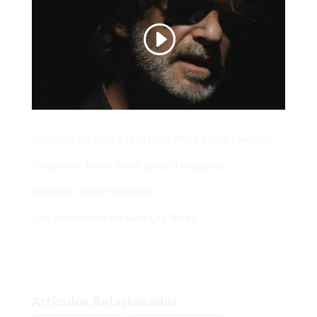
Videoclip dirigido y realizado: Pepe Rubio Larrauri
Fotografía: Mario Rey e Ignacio Hergueta
Grafismo: Jaime Hortelano
Una producción de Mad City Blues
Artículos Relacionados