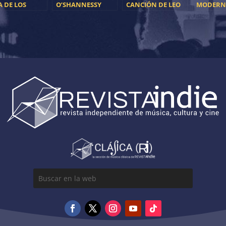
A DE LOS
O’SHANNESSY
CANCIÓN DE LEO
MODERNO
STROS’,
PRESENTA NUEVA
MATEOS
NUEVA 
MER ÁLBUM DE
CANCIÓN DESDE
DE LOS
A YAKO
AUSTRALIA
TELEPÁT