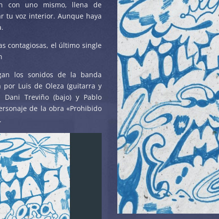
ón con uno mismo, llena de
r tu voz interior. Aunque haya
a.
s contagiosas, el último single
n
egan los sonidos de la banda
por Luis de Oleza (guitarra y
, Dani Treviño (bajo) y Pablo
ersonaje de la obra «Prohibido
.