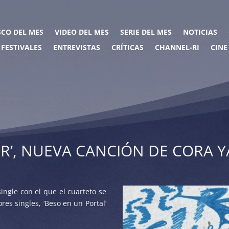
SCO DEL MES
VIDEO DEL MES
SERIE DEL MES
NOTICIAS
FESTIVALES
ENTREVISTAS
CRÍTICAS
CHANNEL-RI
CINE
IR’, NUEVA CANCIÓN DE CORA 
ingle con el que el cuarteto se
res singles, ‘Beso en un Portal’