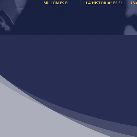
MILLÓN ES EL
LA HISTORIA” ES EL
‘UN
NUEVO SINGLE DE
TERCER Y ÚLTIMO
NUE
CORA YAKO
ADELANTO DE
PRI
CORA YAKO
COR