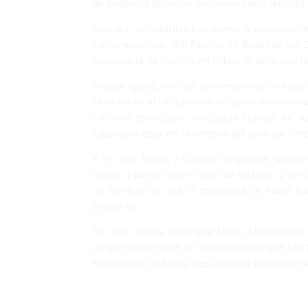
fin podemos escuchar un nuevo corte firmado
Esta vez, la madrileña se atreve a versionar 
contemporáneo, «Mi Fábrica de Baile» de Joe C
aniversario de Mushrrom Pillow, el sello que la
Porque quizá, uno de los temas más coread
Movidas es «El alquimista de acero (fraternid
con una estructura arriesgada repleta de su
capas que deja ver la sombra del gran Joe Cre
Y es que, Marta y Crepus comparten sabidur
temas a partir de un ritmo de teclado, y sin 
un tema en el que la madrileña se había fi
propio hit.
Por eso, estaba claro que Marta Movidas era 
Lo que quizá nadie se imaginaba era que Marta
en un corte de funky-free-jazz con guitarras m