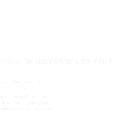
SCO DEL MES
VIDEO DEL MES
SERIE DEL MES
NOTICIAS
FESTIVALES
ENTREVISTAS
CRÍTICAS
CHANNEL-RI
CINE
SIÓN DE «MI FÁBRICA DE BAILE
versatilidad musical con este
Mushroom Pillow
icación de su álbum debut ‘Os
rítica a partes iguales y con el
inalidad y talento musical, por