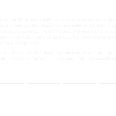
ersión de ‘Mi Fábrica de Baile’ ha nacido de la premisa de reint
mis canciones favoritas de aquello que se suele conocer como «ind
 daba mucho respeto por resultarme una copia venida a menos. H
resivo y un solo de guitarra santanero que fue improvisado en el 
initiva, divertidísimo».
litario de Marta Movidas desde la publicación de su LP de debut, «
rmine 2022 habrá nueva música de la compositora más inclasificab