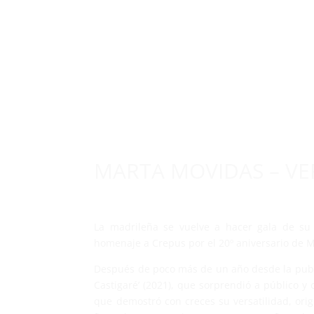
INICIO
DI
MARTA MOVIDAS – VER
La madrileña se vuelve a hacer gala de su 
homenaje a Crepus por el 20º aniversario de 
Después de poco más de un año desde la publ
Castigaré’ (2021), que sorprendió a público y c
que demostró con creces su versatilidad, orig