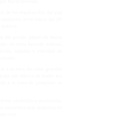
 por Marta Movidas.
uno de los mayores hits del pop
repúsculo, en el marco del 20º
 publicó.
os del primer álbum de Marta
ad)». Un tema lleno de matices,
bidas, bajadas e infinidad de
púsculo.
ía a la hora de crear grandes
duda «Mi fábrica de baile» era
jado a la hora de componer su
firme candidata a versionarla.
 convirtiera este auténtico hit
ath-rock.