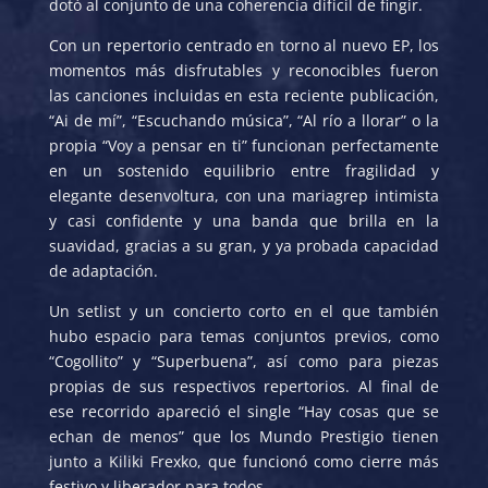
dotó al conjunto de una coherencia difícil de fingir.
Con un repertorio centrado en torno al nuevo EP, los
momentos más disfrutables y reconocibles fueron
las canciones incluidas en esta reciente publicación,
“Ai de mí”, “Escuchando música”, “Al río a llorar” o la
propia “Voy a pensar en ti” funcionan perfectamente
en un sostenido equilibrio entre fragilidad y
elegante desenvoltura, con una mariagrep intimista
y casi confidente y una banda que brilla en la
suavidad, gracias a su gran, y ya probada capacidad
de adaptación.
Un setlist y un concierto corto en el que también
hubo espacio para temas conjuntos previos, como
“Cogollito” y “Superbuena”, así como para piezas
propias de sus respectivos repertorios. Al final de
ese recorrido apareció el single “Hay cosas que se
echan de menos” que los Mundo Prestigio tienen
junto a Kiliki Frexko, que funcionó como cierre más
festivo y liberador para todos.