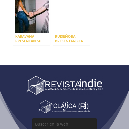
MUCHOS MAS EN
2023
BILBAO BBK LIVE
2023
KARAVANA
RUISEÑORA
PRESENTAN SU
PRESENTAN «LA
ÚLTIMO ADELANTO,
JARA» SU NUEVO
‘DESPUÉS DE
DISCO
TANTO’, ANTES DE
LA LLEGADA DE SU
PRIMER DISCO