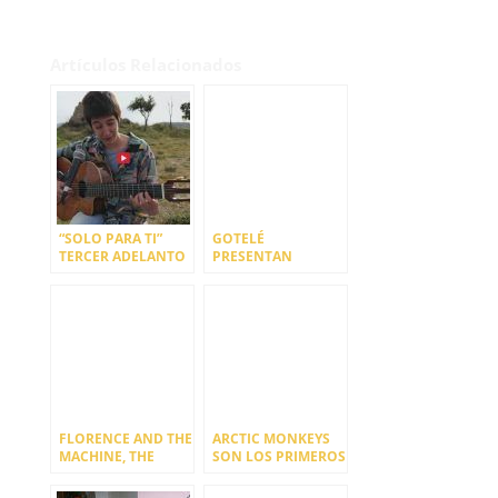
Artículos Relacionados
“SOLO PARA TI”
GOTELÉ
TERCER ADELANTO
PRESENTAN
DEL NUEVO DISCO
«NADIE», PRIMER
DE LA OTRA
ADELANTO DE SU
NUEVO DISCO
FLORENCE AND THE
ARCTIC MONKEYS
MACHINE, THE
SON LOS PRIMEROS
CHEMICAL
CONFIRMADOS DEL
BROTHERS Y
BILBAO BBK LIVE