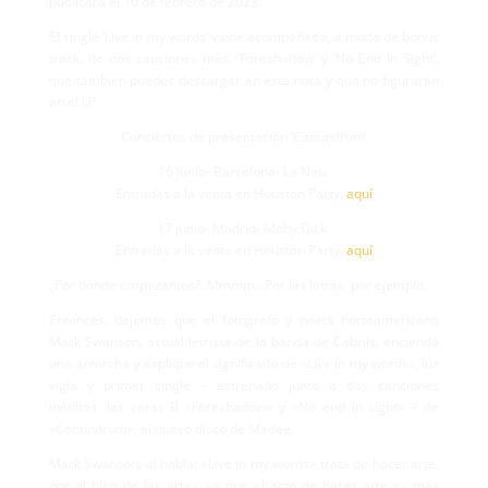
publicará el 10 de febrero de 2023.
El single ‘Live in my words’ viene acompañado, a modo de bonus
track, de dos canciones más: ‘Foreshadow’ y ‘No End In Sight’,
que también puedes descargar en esta nota y que no figurarán
en el LP
Conciertos de presentación ‘Conundrum’
16 junio- Barcelona- La Nau
Entradas a la venta en Houston Party,
aquí
17 junio- Madrid- Moby Dick
Entradas a la venta en Houston Party,
aquí
¿Por dónde empezamos?..Mmmm…Por las letras, por ejemplo.
Entonces, dejemos que el fotógrafo y poeta norteamericano
Mark Swanson, actual letrista de la banda de Cabrils, encienda
una antorcha y explique el significado de «Live in my words», luz
vigía y primer single – estrenado junto a dos canciones
inéditas: las caras B «Foreshadow» y «No end in sight» – de
«Conundrum», el nuevo disco de Madee.
Mark Swanson, al habla: «Live in my words» trata de hacer arte,
por el bien de las artes, ya que el acto de hacer arte es más