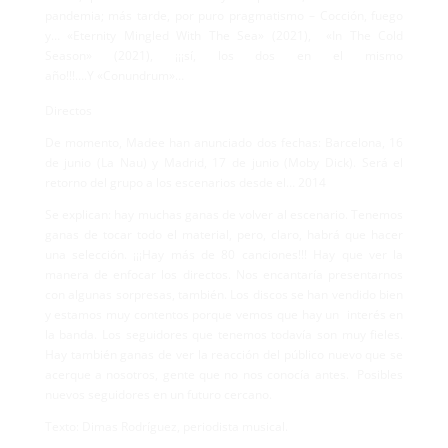
pandemia; más tarde, por puro pragmatismo – Cocción, fuego
y… «Eternity Mingled With The Sea» (2021), «In The Cold
Season» (2021), ¡¡¡sí, los dos en el mismo
año!!!….Y «Conundrum»…
Directos
De momento, Madee han anunciado dos fechas: Barcelona, 16
de junio (La Nau) y Madrid, 17 de junio (Moby Dick). Será el
retorno del grupo a los escenarios desde el… 2014
Se explican: hay muchas ganas de volver al escenario. Tenemos
ganas de tocar todo el material, pero, claro, habrá que hacer
una selección. ¡¡¡Hay más de 80 canciones!!! Hay que ver la
manera de enfocar los directos. Nos encantaría presentarnos
con algunas sorpresas, también. Los discos se han vendido bien
y estamos muy contentos porque vemos que hay un interés en
la banda. Los seguidores que tenemos todavía son muy fieles.
Hay también ganas de ver la reacción del público nuevo que se
acerque a nosotros, gente que no nos conocía antes. Posibles
nuevos seguidores en un futuro cercano.
Texto: Dimas Rodríguez, periodista musical.