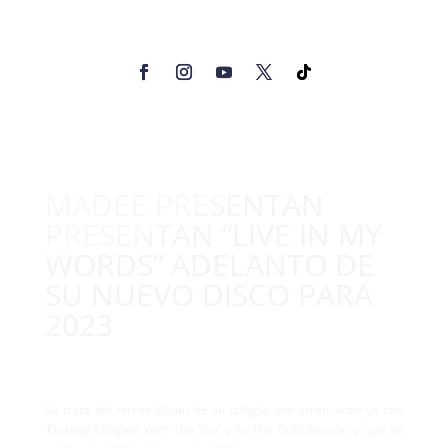
MADEE PRESENTAN
PRESENTAN “LIVE IN MY
WORDS” ADELANTO DE
SU NUEVO DISCO PARA
2023
Se trata del tercer álbum de su trilogía que arrancaron ya con
‘Eternity Mingled With The Sea’ y ‘In The Cold Season’ y que se