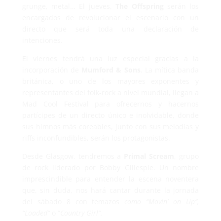
grunge, metal… El jueves,
The Offspring
serán los
encargados de revolucionar el escenario con un
directo que será toda una declaración de
intenciones.
El viernes tendrá una luz especial gracias a la
incorporación de
Mumford & Sons
. La mítica banda
británica, o uno de los mayores exponentes y
representantes del folk-rock a nivel mundial, llegan a
Mad Cool Festival para ofrecernos y hacernos
partícipes de un directo único e inolvidable, donde
sus himnos más coreables, junto con sus melodías y
riffs inconfundibles, serán los protagonistas.
Desde Glasgow, tendremos a
Primal Scream
, grupo
de rock liderado por Bobby Gillespie. Un nombre
imprescindible para entender la escena noventera
que, sin duda, nos hará cantar durante la jornada
del sábado 8 con temazos
como “Movin’ on Up”,
“Loaded”
o “
Country Girl”.