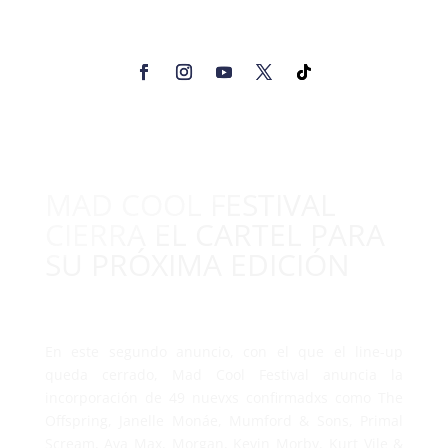
MAD COOL FESTIVAL
CIERRA EL CARTEL PARA
SU PRÓXIMA EDICIÓN
En este segundo anuncio, con el que el line-up
queda cerrado, Mad Cool Festival anuncia la
incorporación de 49 nuevxs confirmadxs como The
Offspring, Janelle Monáe, Mumford & Sons, Primal
Scream, Ava Max, Morgan, Kevin Morby, Kurt Vile &