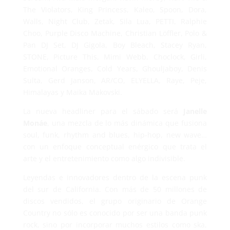
The Violators, King Princess, Kaleo, Spoon, Dora,
Walls, Night Club, Zetak, Sila Lua, PETTI, Ralphie
Choo, Purple Disco Machine, Christian Löffler, Polo &
Pan DJ Set, DJ Gigola, Boy Bleach, Stacey Ryan,
STONE, Picture This, Mimi Webb, Choclock, Girli,
Emotional Oranges, Cold Years, Ghouljaboy, Denis
Sulta, Gerd Janson, AR/CO, ELYELLA, Raye, Peje,
Himalayas y Maika Makovski.
La nueva headliner para el sábado será
Janelle
Monáe
, una mezcla de lo más dinámica que fusiona
soul, funk, rhythm and blues, hip-hop, new wave…
con un enfoque conceptual enérgico que trata el
arte y el entretenimiento como algo indivisible.
Leyendas e innovadores dentro de la escena punk
del sur de California. Con más de 50 millones de
discos vendidos, el grupo originario de Orange
Country no sólo es conocido por ser una banda punk
rock, sino por incorporar muchos estilos como ska,