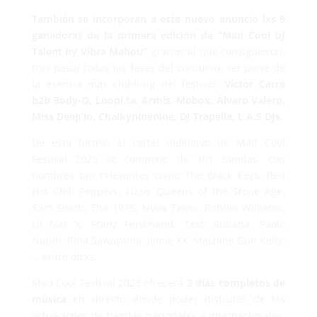
También se incorporan a este nuevo anuncio lxs 9
ganadorxs de la primera edición de “Mad Cool DJ
Talent by Vibra Mahou”
gracias al que consiguieron,
tras pasar todas las fases del concurso, ser parte de
la esencia más clubbing del festival:
Víctor Carré
b2b Body-O, Loopi.ta, Armis, Mobox, Álvaro Valero,
Miss Deep’in, Chalkyninenine, DJ Trapella, L.A.S DJs.
De esta forma, el cartel definitivo de Mad Cool
Festival 2023 se compone de 101 bandas, con
nombres tan relevantes como The Black Keys, Red
Hot Chili Peppers, Lizzo, Queens of the Stone Age,
Sam Smith, The 1975, Nova Twins, Robbie Williams,
Lil Nas X, Franz Ferdinand, Tash Sultana, Paolo
Nutini, Rina Sawayama, Jamie XX, Machine Gun Kelly,
… entre otrxs.
Mad Cool Festival 2023 ofrecerá
3 días completos de
música
en directo donde poder disfrutar de las
actuaciones de bandas nacionales e internacionales,