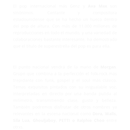
El pop internacional más Genz y
Ava Max
son
sinónimos. Cantante y compositora
estadounidense que se ha hecho un hueco dentro
del pop de altura. Con más de 11.000 millones de
reproducciones en todo el mundo, y una variedad de
colaboraciones bastante interesante, ha demostrado
que el título de superestrella del pop es para ella.
El punto nacional vendrá de la mano de
Morgan
.
Grupo que combina a la perfección el folk-rock más
trepidante con funk, gospel y el soul más clásico.
Temas exquisitos pintados con su inigualable voz,
interpretadas en directo por una banda pulida al
milímetro, transmitiendo clase, gusto y belleza.
También podremos disfrutar de otros nombres ya
relevantes en la escena nacional como
Dora, Walls,
Sila Lua, Ghouljaboy, PETTI o Ralphie Choo
entre
otrxs.