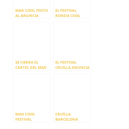
MAD COOL FESTIV
EL FESTIVAL
AL ANUNCIA
RONDA COOL
EL CARTEL FINAL
ANUNCIA EL
PARA SU QUINTA
CARTEL
EDICIÓN EN 2022
COMPLETO DE SU
SEGUNDA EDICIÓN
SE CIERRA EL
EL FESTIVAL
CARTEL DEL MAD
CRUÏLLA ANUNCIA
COOL 2022 CON 11
LOS PRIMEROS 13
NUEVOS ARTISTAS
ARTISTAS PARA SU
PRÓXIMA EDICIÓN
MAD COOL
CRUÏLLA
FESTIVAL
BARCELONA
ANUNCIA SU
PRESENTA EL