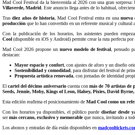
Mad Cool Festival da la bienvenida al 2026 con una gran sorpresa: 
Villaverde, Madrid
. Este anuncio llega antes de lo habitual, ofrecie
Tras
diez años de historia
, Mad Cool Festival entra en una
nueva 
producción
que lo han convertido en un referente musical y cultural a
Con la publicación de los horarios, los asistentes pueden empez
Cool
(disponible en iOS y Android) permite crear la ruta perfecta por e
Mad Cool 2026 propone un
nuevo modelo de festival
, pensado p
destacan:
Mayor espacio y confort
, con ajustes de aforo y un diseño ori
Sostenibilidad y comodidad
, para disfrutar del festival de prin
Propuesta artística renovada
, con jornadas de identidad propi
El
cartel del décimo aniversario
cuenta con
más de 70 artistas de 
Seeds, Jennie, Moby, Kings of Leon, Halsey, Pixies, David Byrne
Esta edición reafirma el posicionamiento de
Mad Cool como un refere
Con los horarios ya disponibles, el público puede
diseñar desde y
ser
más cercano, exclusivo y memorable
que nunca, invitando a tod
Los abonos y entradas de día están disponibles en
madcooltickets.c