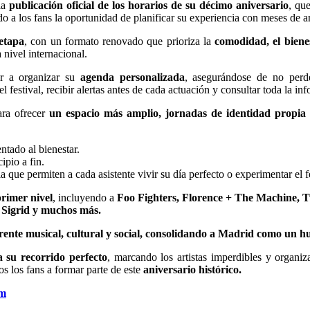
la
publicación oficial de los horarios de su décimo aniversario
, qu
ndo a los fans la oportunidad de planificar su experiencia con meses de a
etapa
, con un formato renovado que prioriza la
comodidad, el bienes
 nivel internacional.
ar a organizar su
agenda personalizada
, asegurándose de no perde
l festival, recibir alertas antes de cada actuación y consultar toda la inf
ara ofrecer
un espacio más amplio, jornadas de identidad propia
entado al bienestar.
cipio a fin.
a que permiten a cada asistente vivir su día perfecto o experimentar el f
primer nivel
, incluyendo a
Foo Fighters, Florence + The Machine, T
, Sigrid y muchos más.
nte musical, cultural y social, consolidando a Madrid como un h
a su recorrido perfecto
, marcando los artistas imperdibles y organ
os los fans a formar parte de este
aniversario histórico.
om