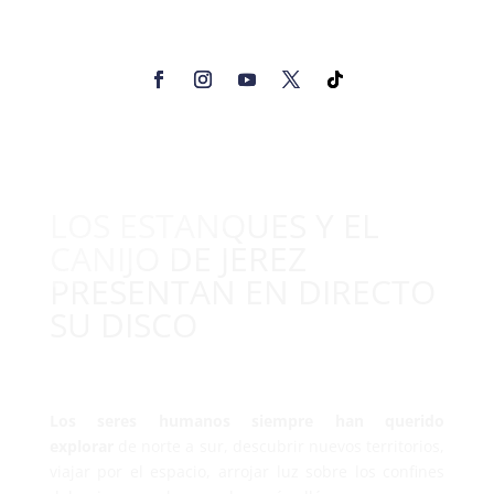
LOS ESTANQUES Y EL
CANIJO DE JEREZ
PRESENTAN EN DIRECTO
SU DISCO
Los seres humanos siempre han querido
explorar
de norte a sur, descubrir nuevos territorios,
viajar por el espacio, arrojar luz sobre los confines