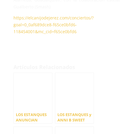
Gualberto (Smash)
https://elcanijodejerez.com/conciertos/?
goal=0_0af689dce8-f65ce0bfd6-
118454001&mc_cid=f65ce0bfd6
Artículos Relacionados
LOS ESTANQUES
LOS ESTANQUES y
ANUNCIAN
ANNI B SWEET
INVITADOS PARA
ANUNCIA NUEVO
SU CONCIERTO EN
DISCO