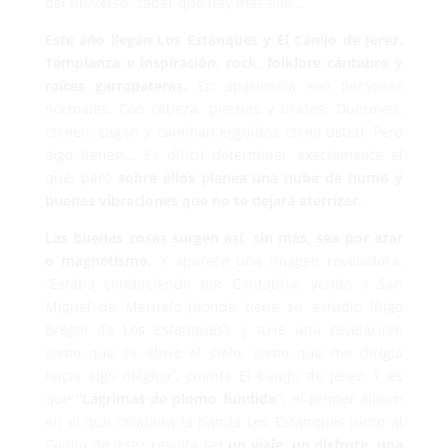
del universo, saber que hay más allá…
Este año llegan Los Estanques y El Canijo de Jerez.
Templanza e inspiración, rock, folklore cántabro y
raíces garrapateras.
En apariencia son personas
normales. Con cabeza, piernas y brazos. Duermen,
comen, cagan y caminan erguidos como usted. Pero
algo tienen… Es difícil determinar exactamente el
qué, pero
sobre ellos planea una nube de humo y
buenas vibraciones que no te dejará aterrizar.
Las buenas cosas surgen así, sin más, sea por azar
o magnetismo.
Y aparece una imagen reveladora.
“Estaba conduciendo por Cantabria, yendo a San
Miguel de Meruelo (donde tiene su estudio Íñigo
Bregel de Los Estanques), y tuve una revelación,
como que se abría el cielo, como que me dirigía
hacia algo mágico”, cuenta El Canijo de Jerez. Y es
que
“Lágrimas de plomo fundido”
, el primer álbum
en el que colabora la banda Los Estanques junto al
Canijo de Jerez resulta ser
un viaje, un disfrute, una