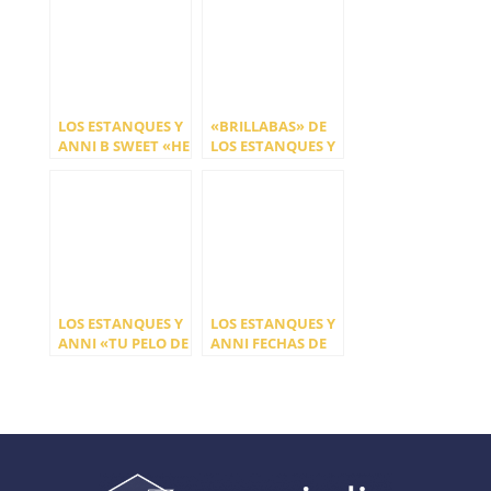
LA RIVIERA
LOS ESTANQUES Y
«BRILLABAS» DE
ANNI B SWEET «HE
LOS ESTANQUES Y
BEBIDO TANTO
ANNI B SWEET
QUE ESTOY
MUERTO DE SED»
LOS ESTANQUES Y
LOS ESTANQUES Y
ANNI «TU PELO DE
ANNI FECHAS DE
FLORES»
GIRA