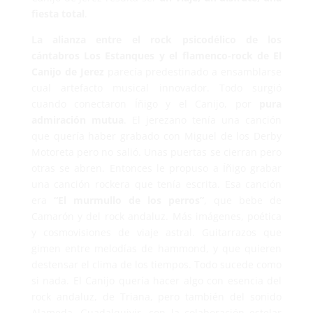
fiesta total
.
La alianza entre el rock psicodélico de los
cántabros Los Estanques y el flamenco-rock de El
Canijo de Jerez
parecía predestinado a ensamblarse
cual artefacto musical innovador. Todo surgió
cuando conectaron Íñigo y el Canijo, por
pura
admiración mutua
. El jerezano tenía una canción
que quería haber grabado con Miguel de los Derby
Motoreta pero no salió. Unas puertas se cierran pero
otras se abren. Entonces le propuso a Íñigo grabar
una canción rockera que tenía escrita. Esa canción
era
“El murmullo de los perros”
, que bebe de
Camarón y del rock andaluz. Más imágenes, poética
y cosmovisiones de viaje astral. Guitarrazos que
gimen entre melodías de hammond, y que quieren
destensar el clima de los tiempos. Todo sucede como
si nada. El Canijo quería hacer algo con esencia del
rock andaluz, de Triana, pero también del sonido
Alameda, Guadalquivir, con la colaboración estelar