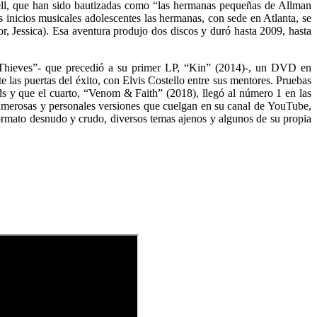
ell, que han sido bautizadas como “las hermanas pequeñas de Allman
inicios musicales adolescentes las hermanas, con sede en Atlanta, se
, Jessica). Esa aventura produjo dos discos y duró hasta 2009, hasta
 Thieves”- que precedió a su primer LP, “Kin” (2014)-, un DVD en
 las puertas del éxito, con Elvis Costello entre sus mentores. Pruebas
s y que el cuarto, “Venom & Faith” (2018), llegó al número 1 en las
s numerosas y personales versiones que cuelgan en su canal de YouTube,
formato desnudo y crudo, diversos temas ajenos y algunos de su propia