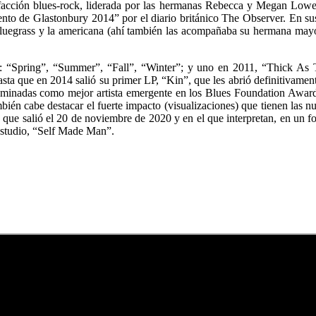
 facción blues-rock, liderada por las hermanas Rebecca y Megan Low
o de Glastonbury 2014” por el diario británico The Observer. En sus 
bluegrass y la americana (ahí también las acompañaba su hermana mayor
0: “Spring”, “Summer”, “Fall”, “Winter”; y uno en 2011, “Thick As
sta que en 2014 salió su primer LP, “Kin”, que les abrió definitivamente
ominadas como mejor artista emergente en los Blues Foundation Award
ambién cabe destacar el fuerte impacto (visualizaciones) que tienen la
”, que salió el 20 de noviembre de 2020 y en el que interpretan, en un 
 estudio, “Self Made Man”.