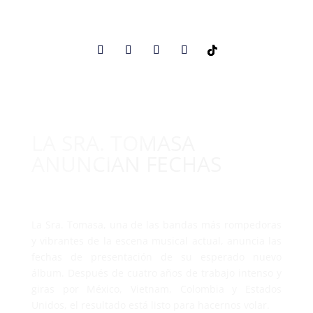
LA SRA. TOMASA
ANUNCIAN FECHAS
La Sra. Tomasa, una de las bandas más rompedoras
y vibrantes de la escena musical actual, anuncia las
fechas de presentación de su esperado nuevo
álbum. Después de cuatro años de trabajo intenso y
giras por México, Vietnam, Colombia y Estados
Unidos, el resultado está listo para hacernos volar.