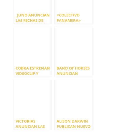
_JUNO ANUNCIAN
«COLECTIVO
LAS FECHAS DE
PANAMERA»
PRESENTACIÓN DE
ANUNCIAN
SU DISCO
PRIMERAS FECHAS
“_BCN747”
2024
COBRA ESTRENAN
BAND OF HORSES
VIDEOCLIP Y
ANUNCIAN
ANUNCIAN
NUEVAS FECHAS
FECHAS
EN SU GIRA
VICTORIAS
ALISON DARWIN
ANUNCIAN LAS
PUBLICAN NUEVO
PRIMERAS FECHAS
SINGLE Y