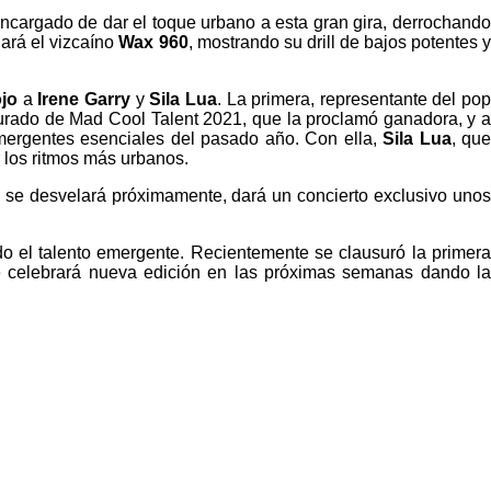
ncargado de dar el toque urbano a esta gran gira, derrochand
ará el vizcaíno
Wax 960
, mostrando su drill de bajos potentes 
ojo
a
Irene Garry
y
Sila Lua
. La primera, representante del pop
 jurado de Mad Cool Talent 2021, que la proclamó ganadora, y a
emergentes esenciales del pasado año. Con ella,
Sila Lua
, qu
r los ritmos más urbanos.
re se desvelará próximamente, dará un concierto exclusivo uno
o el talento emergente. Recientemente se clausuró la primer
e celebrará nueva edición en las próximas semanas dando la