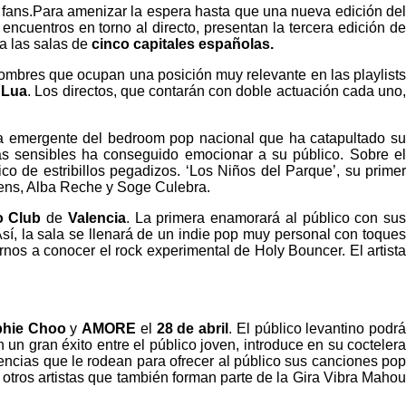
 fans.Para amenizar la espera hasta que una nueva edición del
ncuentros en torno al directo, presentan la tercera edición d
 a las salas de
cinco capitales españolas.
ombres que ocupan una posición muy relevante en las playlist
 Lua
. Los directos, que contarán con doble actuación cada uno
lla emergente del bedroom pop nacional que ha catapultado su
as sensibles ha conseguido emocionar a su público. Sobre el
co de estribillos pegadizos. ‘Los Niños del Parque’, su prime
Hens, Alba Reche y Soge Culebra.
o Club
de
Valencia
. La primera enamorará al público con su
sí, la sala se llenará de un indie pop muy personal con toques
rnos a conocer el rock experimental de Holy Bouncer. El artist
phie Choo
y
AMORE
el
28 de abril
. El público levantino podr
n gran éxito entre el público joven, introduce en su coctelera
luencias que le rodean para ofrecer al público sus canciones po
n otros artistas que también forman parte de la Gira Vibra Mahou