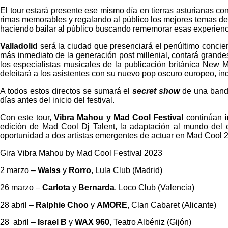
El tour estará presente ese mismo día en tierras asturianas co
rimas memorables y regalando al público los mejores temas de
haciendo bailar al público buscando rememorar esas experienc
Valladolid
será la ciudad que presenciará el penúltimo conciert
más inmediato de la generación post millenial, contará grande
los especialistas musicales de la publicación británica New 
deleitará a los asistentes con su nuevo pop oscuro europeo, i
A todos estos directos se sumará el
secret show
de una banda
días antes del inicio del festival.
Con este tour,
Vibra Mahou
y Mad Cool Festival
continúan
edición de Mad Cool Dj Talent, la adaptación al mundo del
oportunidad a dos artistas emergentes de actuar en Mad Cool 
Gira Vibra Mahou by Mad Cool Festival 2023
2 marzo –
Walss
y
Rorro
, Lula Club (Madrid)
26 marzo –
Carlota
y
Bernarda
, Loco Club (Valencia)
28 abril –
Ralphie Choo
y
AMORE
, Clan Cabaret (Alicante)
28 abril –
Israel B
y
WAX 960
, Teatro Albéniz (Gijón)