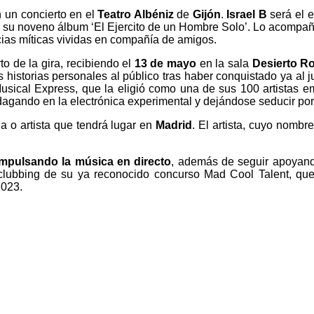
n un concierto en el
Teatro Albéniz
de
Gijón
.
Israel B
será el e
 su noveno álbum ‘El Ejercito de un Hombre Solo’. Lo acompañ
ias míticas vividas en compañía de amigos.
o de la gira, recibiendo el
13 de mayo
en la sala
Desierto R
s historias personales al público tras haber conquistado ya al
Musical Express, que la eligió como una de sus 100 artistas 
ndagando en la electrónica experimental y dejándose seducir po
 o artista que tendrá lugar en
Madrid
. El artista, cuyo nomb
impulsando la música en directo
, además de seguir apoyand
 clubbing de su ya reconocido concurso Mad Cool Talent, qu
2023.