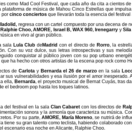
les como Mad Cool Festival, que cada año da cita a cientos de
la plataforma de música de Mahou Cinco Estrellas que impulsa e
o por
cinco conciertos
que llevarán toda la esencia del festival
ladolid,
regresa con un cartel compuesto por una decena de n
, Ralphie Choo, AMORE, Israel B, WAX 960, Irenegarry
y
Sila
música en vivo al gran público.
a sala
Lula Club
de
Madrid
con el directo de
Rorro
, la estre
n. Con su voz dulce, sus letras introspectivas y sus melodí
eguido conquistar al público joven con su pop urbano energéti
s que ha hecho con otros artistas de la escena pop rock como 
rectos de
Carlota
y
Bernarda
el 26 de marzo
en la sala
Loc
r sus vulnerabilidades y esa ilusión por el amor inesperado. A
a ella,
Bernarda
, el proyecto musical de Bernat Cuyás, tras da
e el bedroom pop hasta los toques latinos.
a del festival en la sala
Clan Cabaret
con los directos de
Ral
mentación sonora y la armonía que caracteriza su música. Con u
cretos. Por su parte,
AMORE, María Moreno
, se nutrirá de inf
 la tiene su gran talento como teclista, habiendo colaborado co
el escenario esa noche en Alicante, Ralphie Choo.