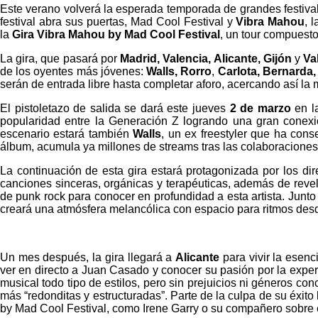
Este verano volverá la esperada temporada de grandes festiva
festival abra sus puertas, Mad Cool Festival y
Vibra Mahou
, 
la
Gira Vibra Mahou by Mad Cool Festival
, un tour compuest
La gira, que pasará por
Madrid, Valencia, Alicante, Gijón
y
Val
de los oyentes más jóvenes:
Walls, Rorro
,
Carlota, Bernarda
serán de entrada libre hasta completar aforo, acercando así la 
El pistoletazo de salida se dará este jueves
2 de marzo
en l
popularidad entre la Generación Z logrando una gran conexió
escenario estará también
Walls
, un ex freestyler que ha cons
álbum, acumula ya millones de streams tras las colaboracione
La continuación de esta gira estará protagonizada por los di
canciones sinceras, orgánicas y terapéuticas, además de revela
de punk rock para conocer en profundidad a esta artista. Junto 
creará una atmósfera melancólica con espacio para ritmos desd
Un mes después, la gira llegará a
Alicante
para vivir la esenci
ver en directo a Juan Casado y conocer su pasión por la experi
musical todo tipo de estilos, pero sin prejuicios ni géneros con
más “redonditas y estructuradas”. Parte de la culpa de su éxito
by Mad Cool Festival, como Irene Garry o su compañero sobre 