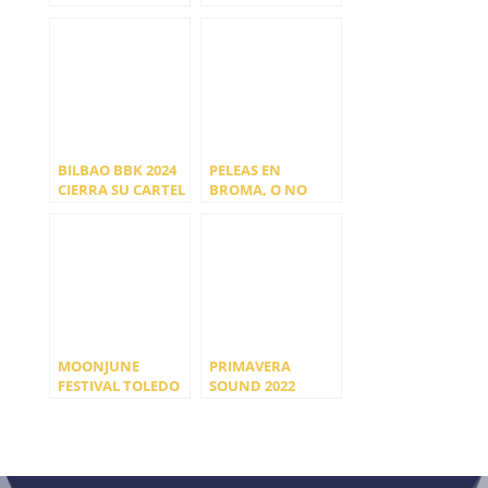
LIVE 2025
BILBAO BBK 2024
PELEAS EN
CIERRA SU CARTEL
BROMA, O NO
Y PRESENTA SUS
HORARIOS
MOONJUNE
PRIMAVERA
FESTIVAL TOLEDO
SOUND 2022
2023
PRESENTA EL
MEJOR CARTEL DE
SU HISTORIA