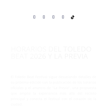
HORARIOS DEL TOLEDO
BEAT 2026 Y LA PREVIA
El Toledo Beat Festival sigue desvelando detalles de
su próxima edición con la publicación de los horarios
oficiales y el anuncio de “La Previa”, una propuesta
que amplía la experiencia más allá del recinto
principal y conecta el festival con el corazón de la
ciudad.