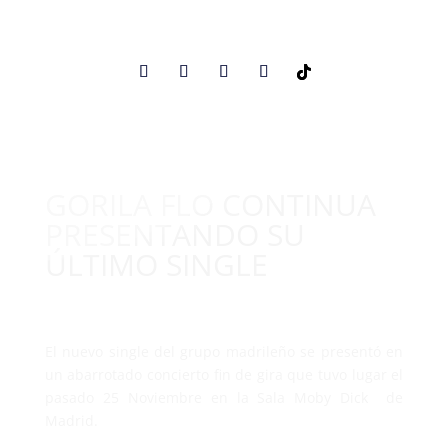
GORILA FLO CONTINUA
PRESENTANDO SU
ÚLTIMO SINGLE
El nuevo single del grupo madrileño se presentó en
un abarrotado concierto fin de gira que tuvo lugar el
pasado 25 Noviembre en la Sala Moby Dick de
Madrid.