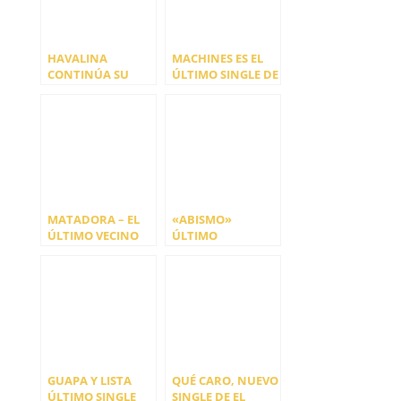
HAVALINA
MACHINES ES EL
CONTINÚA SU
ÚLTIMO SINGLE DE
GIRA X
THE DARK LIGHT
ANIVERSARIO
«LAS HOJAS
SECAS» Y
ANUNCIA NUEVO
DISCO
MATADORA – EL
«ABISMO»
ÚLTIMO VECINO
ÚLTIMO
LO HA VUELTO A
ADELANTO DEL
HACER
NUEVO DISCO DE
BUM MOTION
CLUB
GUAPA Y LISTA
QUÉ CARO, NUEVO
ÚLTIMO SINGLE
SINGLE DE EL