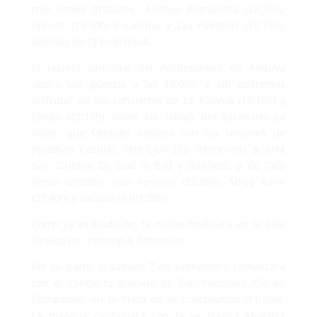
tres shows gratuitos: Andrea Buenavista (12:30h),
Sprints (13:50h) y Calequi y Las Panteras (17:15h),
además de DJ Esteroclub.
El recinto principal del Polideportivo de Anduva
abrirá sus puertas a las 19:00h, y allí podremos
disfrutar de los conciertos de La Paloma (19:10h) y
Shego (21:10h) sobre las tablas del Escenario La
Salve, que también contará con las sesiones de
Jonathan Castillo, Tele-Club DJs, Panoramis & Alex
Sax, Ziritone DJ, Dad Is Bad y Daniless; y de Cala
Vento (20:05h), Iván Ferreiro (22:05h), Miles Kane
(23:40h) y Delaporte (01:20h).
Como ya es tradición, la noche finalizará en la Sala
Orosco con Jotapop & Retrovisor.
Por su parte, el sábado 7 de septiembre comenzará
con el concierto gratuito de Concedeclown Cia en
Ebropeque, en la Plaza de la Constitución (11:30h).
La mañana continuará con la ya clásica Muestra