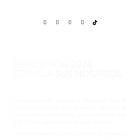
EBROVISIÓN 2024
DESVELA SUS HORARIOS
Ya conocemos los horarios de Ebrovisión 2024. El
festival ha desvelado la programación detallada de
su vigesimosegunda edición, que se celebra los días
5, 6, 7 y 8 de septiembre en Miranda de Ebro.
Una cita imprescindible con la música, la naturaleza