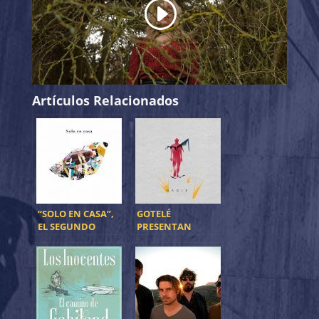
Artículos Relacionados
“SOLO EN CASA”,
GOTELÉ
EL SEGUNDO
PRESENTAN
ADELANTO DEL
«NADIE», PRIMER
NUEVO EP DE
ADELANTO DE SU
BISAGRA
NUEVO DISCO