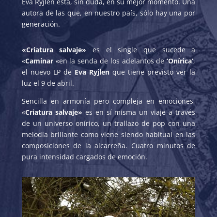
Eva Ryjlen está, sin duda, en su mejor momento. Una
autora de las que, en nuestro país, sólo hay una por
generación.
«Criatura salvaje»
es el single que sucede a
«
Caminar
«en la senda de los adelantos de
‘Onírica’
,
el nuevo LP de
Eva Ryjlen
que tiene previsto ver la
luz el 9 de abril.
Sencilla en armonía pero compleja en emociones,
«
Criatura salvaje»
es en sí misma un viaje a través
de un universo onírico, un trallazo de pop con una
melodía brillante como viene siendo habitual en las
composiciones de la alcarreña. Cuatro minutos de
pura intensidad cargados de emoción.