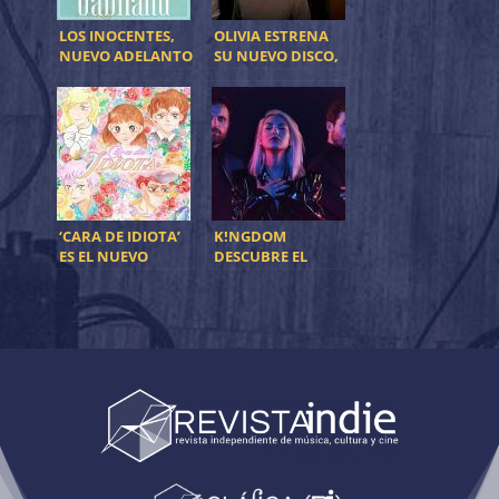
LOS INOCENTES,
OLIVIA ESTRENA
NUEVO ADELANTO
SU NUEVO DISCO,
‘UNIDIRECCIONAL’
‘CARA DE IDIOTA’
K!NGDOM
ES EL NUEVO
DESCUBRE EL
ADELANTO DE
DIAMANTE
AXOLOTES
SALVAJE
MEXICANOS