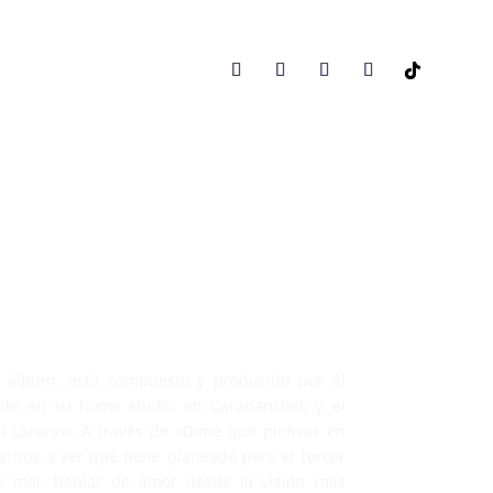
CONCIERTOS
l álbum, está compuesto y producido por él
do en su home studio en Carabanchel; y el
úl Lorenzo. A través de «Dime que piensas en
rnos a ver qué tiene planeado para el tercer
s mal: hablar de amor desde la visión más