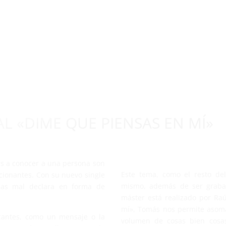
SCO DEL MES
VIDEO DEL MES
SERIE DEL MES
NOTICIAS
FESTIVALES
ENTREVISTAS
CRÍTICAS
CHANNEL-RI
CINE
L «DIME QUE PIENSAS EN MÍ»
s a conocer a una persona son
Este tema, como el resto de
cionantes. Con su nuevo single
mismo, además de ser graba
sas mal declara en forma de
máster está realizado por Ra
mí», Tomás nos permite asoma
icantes, como un mensaje o la
volumen de cosas bien cosa