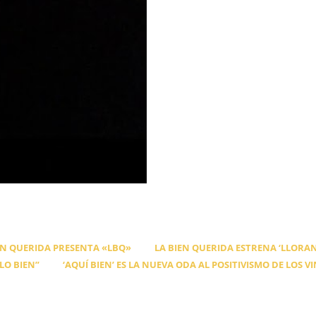
EN QUERIDA PRESENTA «LBQ»
LA BIEN QUERIDA ESTRENA ‘LLORAN
LO BIEN”
‘AQUÍ BIEN’ ES LA NUEVA ODA AL POSITIVISMO DE LOS V