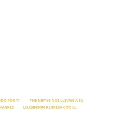
DO POR TI’
THE NIFTYS NOS LLEVAN A SU
INAGRES
LISASINSON REGRESA CON EL