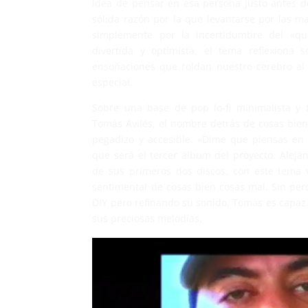
idea de pensar en esa persona justo antes de 
sólida razón por la que levantarse por las 
simplemente por la incertidumbre del «qu
divertida y optimista, el tema reflexiona s
ensoñaciones que roldan nuestro cerebro al
especial.
Sobre una base de pop lo-fi minimalista y t
Tomás Avilés, el nombre detrás de cosas bie
pegadizo y accesible. «Dime que piensas en 
que será el tercer álbum del proyecto. Alejá
de sus primeros dos discos, con este tema 
sentimental de cosas bien cosas mal. Sin per
DIY pero refinando su sonido, Tomás es capaz 
sus preciosas melodías.