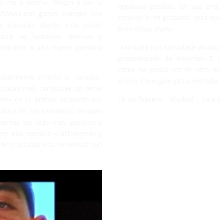
irte a dormir, llegan a ser la
orgánica posible. En sus prop
mañanas con ganas, aunque sea
canción bien grabada’ será qu
é pasará». Desde una visión
bien cosas mal!»
obre las fantasías internas y
También nos complace anuncia
 conocer a una nueva persona
presentación de Volumen 3, e
como no podía ser de otra ma
otalmente directo al corazón,
enero. Consigue ya tu entrada:
n cosas mal, construye un tema
19 de febrero – Madrid – Sala 
mí» es el primer adelanto del
ndose de las temáticas oscuras
vemos un lado más positivo y
der esa esencia «cacharrera» y
de trasladar esa intimidad con