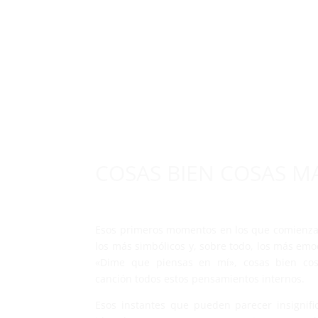
INICIO
DI
COSAS BIEN COSAS MA
Esos primeros momentos en los que comienza
los más simbólicos y, sobre todo, los más emo
«Dime que piensas en mí», cosas bien co
canción todos estos pensamientos internos.
Esos instantes que pueden parecer insignif