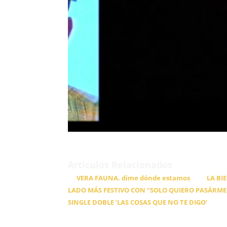
Artículos Relacionados
VERA FAUNA. dime dónde estamos
LA BI
LADO MÁS FESTIVO CON “SOLO QUIERO PASÁRME
SINGLE DOBLE ‘LAS COSAS QUE NO TE DIGO’