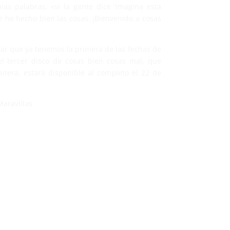
ias palabras, «si la gente dice ‘imagina esta
e he hecho bien las cosas. ¡Bienvenido a cosas
r que ya tenemos la primera de las fechas de
l tercer disco de cosas bien cosas mal, que
nera, estará disponible al completo el 22 de
Maravillas