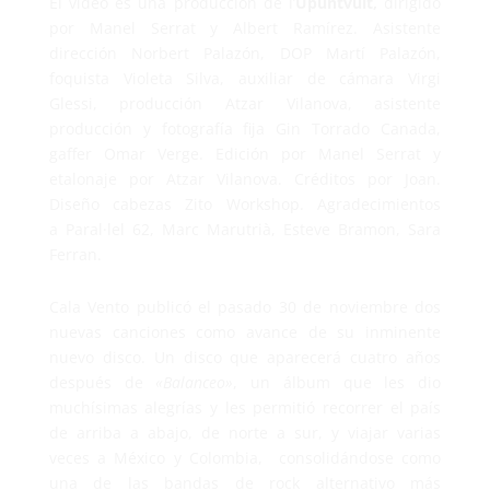
El vídeo es una producción de l’
Upuntvuit,
dirigido
por Manel Serrat y Albert Ramírez. Asistente
dirección Norbert Palazón, DOP Martí Palazón,
foquista Violeta Silva, auxiliar de cámara Virgi
Glessi, producción Atzar Vilanova, asistente
producción y fotografía fija Gin Torrado Canada,
gaffer Omar Verge. Edición por Manel Serrat y
etalonaje por Atzar Vilanova. Créditos por Joan.
Diseño cabezas Zito Workshop. Agradecimientos
a Paral·lel 62, Marc Marutrià, Esteve Bramon, Sara
Ferran.
Cala Vento publicó el pasado 30 de noviembre dos
nuevas canciones como avance de su inminente
nuevo disco. Un disco que aparecerá cuatro años
después de
«Balanceo»
, un álbum que les dio
muchísimas alegrías y les permitió recorrer el país
de arriba a abajo, de norte a sur, y viajar varias
veces a México y Colombia, consolidándose como
una de las bandas de rock alternativo más