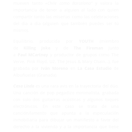
mueven tanto
«Chile como Barcelona”
y valora la
importancia de tener a alguien al lado con quien
compartir tanto las miserias como las celebraciones
del día a día (alguien que también puedes ser tú
mismo).
Equilibrio, producida por
YOUTH
(miembro
de
Killing
Joke
y de
The
Fireman
junto
a
Paul
MCartney
y productor de grupos como The
Verve, Pink Floyd, U2, The Jesus & Mary Chain…), fue
grabada por
Iván
Moreno
en
La
Casa
Estudio
de
Albuñuelas (Granada).
Casa
Linda
es una rara avis en la trayectoria del dúo.
Una canción de pop pegadizo minimalista, grabada
con solo dos guitarras acústicas y algunos toques
electrónicos. En este caso se trata de una
canción/lamento que apunta a la especulación
inmobiliaria para dibujar un manifiesto a favor del
derecho a la vivienda y a la importancia que tiene