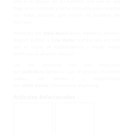
este en el devenir del ser humano. Una canción que
llega en el momento y forma indicados para conectar
con todos aquellos que sufren los vaivenes del
mercado.
Producida por
Emili
Bosch
(B1n0, Rigoberta Bandini,
Mazoni, Gatibu…),
Cala
Vento
muestra una vez más
que es capaz de sorprendernos y añadir estilos
dentro de su abanico musical.
Las dos canciones han sido mezcladas
por
Jordi
Mora
(Bunbury, Love of Lesbian, Standstill,
Gatibu, Lori Meyers…) y masterizadas
por
Víctor
García
(Ultramarinos Mastering).
Artículos Relacionados