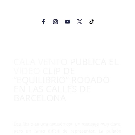
CALA VENTO PUBLICA EL
VIDEO CLIP DE
“EQUILIBRIO” RODADO
EN LAS CALLES DE
BARCELONA
Equilibrio es una canción con un mensaje muy claro,
pero un tanto difícil de representar. La pulsión