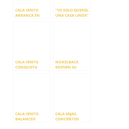
CALA VENTO
“YO SOLO QUERÍA,
ARRANCA EN
UNA CASA LINDA”
MADRID LA
ES EL NUEVO
SEGUNDA RONDA
VIDEOCLIP DE
DE SU GIRA FIN DE
CALA VENTO
CICLO
CALA VENTO
NICKELBACK
CONQUISTA
REVIVEN SU
MADRID
JUVENTUD CON EL
VIDEO CLIP DE
«THOSE DAYS”
CALA VENTO.
CALA MIJAS,
BALANCEO
CONCIERTOS
GRATUITOS EN LA