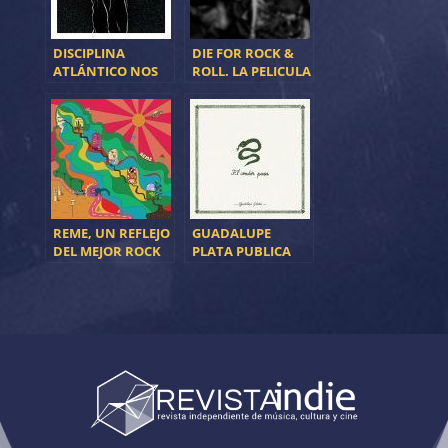
DISCIPLINA
DIE FOR ROCK &
ATLÁNTICO NOS
ROLL. LA PELICULA
ENSEÑA EL SINGLE
DOCUMENTAL
ADELANTO DE SU
NUEVO DISCO
REME, UN REFLEJO
GUADALUPE
DEL MEJOR ROCK
PLATA PUBLICA
SETENTERO
“EL CÓNDOR
PASA”, VERSIÓN
ROCK DE LA
POPULAR
CANCIÓN
PERUANA