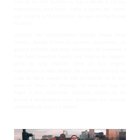
más de un año. Cuando no hay a dónde ir, no hay
espectáculos para tocar, nadie a quien ver, tienes
que crear tu propia felicidad. Así que eso fue lo que
hicimos”.
Después del impresionante sencillo «Pawn Shop
Jewels», Beauty School ha lanzado «Drysocket», un
gusano brillante que toma elementos de Fireworks y
Title Fight mientras cuenta una historia de colapso,
tanto en una relación como en uno mismo.
Explicando con más detalle, Joe Caberea dice que “se
trata de darte cuenta de que la relación en la que
estás es tóxica. Sin embargo, se trata del viaje de
llegar a esa realización. Dándose cuenta de las
grietas y las banderas rojas. Reconocer que te estás
perdiendo de vista a ti mismo”.