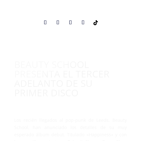
BEAUTY SCHOOL
PRESENTA EL TERCER
ADELANTO DE SU
PRIMER DISCO
Los recién llegados al pop-punk de Leeds, Beauty
School, han anunciado los detalles de su muy
esperado álbum debut. Titulado «Happiness» y con