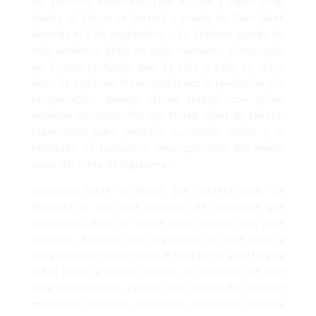
los sencillos anteriores Take It Slow y Pawn Shop
Jewels, el álbum se lanzará a través de Slam Dunk
Records el 9 de septiembre. . Su brillante sonido de
rock antémico brilla en todo momento, iluminando
un lirismo profundo que da vida a todo un disco
lleno de historias. Preocupados por la resolución y la
recuperación, Beauty School trabajó con James
Kenosha (Dinosaur Pile-Up, Pulled Apart By Horses,
Marmozets) para producir su álbum debut y el
resultado es fantástico: emo optimista del medio
oeste del norte de Inglaterra.
Hablando sobre el álbum, Joe Cabrera dice: “La
felicidad es solo una colección de canciones que
escribimos, pero se siente como mucho más para
nosotros. Estamos muy orgullosos de este disco y
compartirlo se siente como el final de un viaje largo y
difícil pero, al mismo tiempo, el comienzo de otro
viaje emocionante. Escribir este álbum fue nuestro
propósito mientras estuvimos atrapados durante