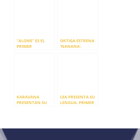
NUEVO DISCO DE
NUEVO DISCO DE
LA OTRA
L.A.
“ALONE” ES EL
ORTIGA ESTRENA
PRIMER
‘NANANA’,
ADELANTO DEL
PRIMER
NUEVO DISCO DE
ADELANTO DE SU
MORGAN
NUEVO DISCO
KARAVANA
LEA PRESENTA SU
PRESENTAN SU
LENGUA, PRIMER
ÚLTIMO
SINGLE ADELANTO
ADELANTO,
‘DESPUÉS DE
TANTO’, ANTES DE
LA LLEGADA DE SU
PRIMER DISCO