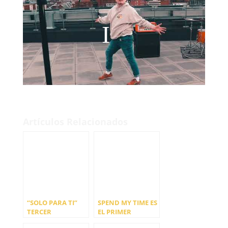
Artículos Relacionados
“SOLO PARA TI”
SPEND MY TIME ES
TERCER
EL PRIMER
ADELANTO DEL
ADELANTO DEL