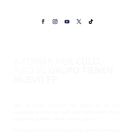
A TOMAR POR CULO,
AIKO EL GRUPO TIENEN
NUEVO EP
Aiko El Grupo publican un nuevo EP de tres
canciones, A tomar por culo, el primero dentro de su
nueva etapa dentro de Primavera Labels
A tomar por culo es tan urgente y agresivo como sus