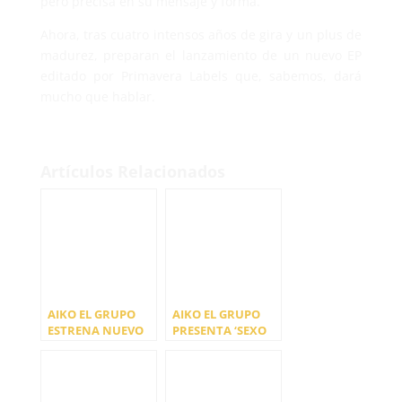
pero precisa en su mensaje y forma.
Ahora, tras cuatro intensos años de gira y un plus de
madurez, preparan el lanzamiento de un nuevo EP
editado por Primavera Labels que, sabemos, dará
mucho que hablar.
Artículos Relacionados
AIKO EL GRUPO
AIKO EL GRUPO
ESTRENA NUEVO
PRESENTA ‘SEXO
SINGLE
FENDER
‘PEÑACASTILLO’
(CENICERO)’