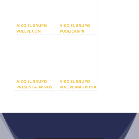
AIKO EL GRUPO
AIKO EL GRUPO
VUELVE CON
PUBLICAN ‘K
NUEVO DISCO
PESAO’
AIKO EL GRUPO
AIKO EL GRUPO
PRESENTA ‘NIÑOS
VUELVE MÁS PUNK
FURBITO Y NIÑAS
QUE NUNCA CON
LO QUE SEA’
‘ROMANTINSKI’