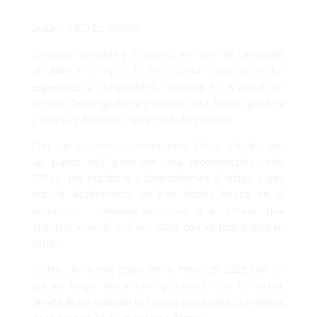
SOBRE AIKO EL GRUPO
Directas, concisas y al grano. Así son las canciones
de Aiko El Grupo, de las bandas más divertidas
especiales y chispeantes, formada en Madrid por
Teresa Iñesta (guitarra y voces), Lara Miera (guitarra
y voces), y Bárbara López (teclado y voces).
Con sus certeras e irreverentes letras, veladas por
un punto naïf pero con una incontestable mala
***tia, sus espídicos y divertidísimos directos, y una
actitud desbordante se han hecho hueco en el
panorama independiente nacional desde que
aterrizaron en él allá por 2020, con Va totalmente en
serio… .
Dieron un nuevo golpe en la mesa en 2023 con un
primer largo, Me están apuntando con un arma,
donde desarrollaban la misma propuesta descarada,