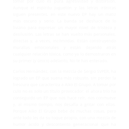
tomar por culo es pura agresividad y distorsión.
Aunque el espíritu juguetón y las letras irónicas
siguen presentes, en este nuevo EP hay un matiz
más oscuro y serio. La banda se deshace de lo
liviano para expresar un mayor nivel de tristeza y
desilusión. Las letras se han vuelto más personales,
directas y, a veces, incómodas. Están construyendo
murallas emocionales y están dejando atrás
cualquier relación tóxica, como ya lo demostraron en
su primer (y único) adelanto, No te has enterado.
Carlos Hernández, con la mezcla de Sergio SVPER, ha
logrado un EP que suena más robusto, sin perder la
frescura que caracteriza a Aiko El Grupo. A tomar por
culo no es solo un título provocador: el ahora trío ha
conseguido un EP que nos hace reír, nos conmueve
y, al mismo tiempo, nos desafía a gritar con ellas.
Porque Aiko El Grupo bebe de muchas cosas, pero
ante todo les da su toque propio, con una mezcla de
humor ácido y descontento generacional que ha