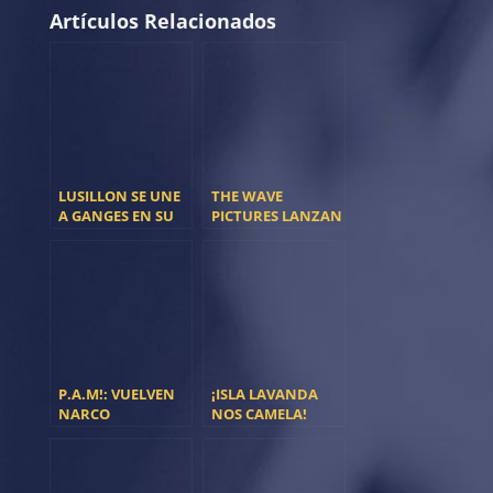
Artículos Relacionados
LUSILLON SE UNE
THE WAVE
A GANGES EN SU
PICTURES LANZAN
NUEVO SINGLE
NUEVO SINGLE
P.A.M!: VUELVEN
¡ISLA LAVANDA
NARCO
NOS CAMELA!